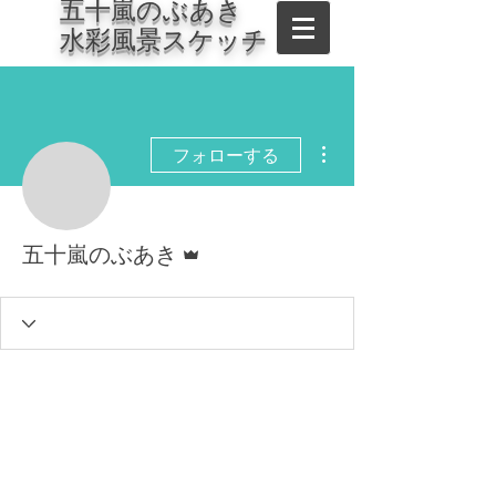
​五十嵐のぶあき
水彩風景スケッチ
その他
フォローする
管理者
五十嵐のぶあき