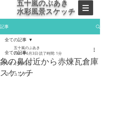
​五十嵐のぶあき
水彩風景スケッチ
記事
全ての記事
五十嵐のぶあき
全ての記事
2021年6月3日
読了時間: 1分
象の鼻付近から赤煉瓦倉庫
今すぐ始める
スケッチ
コミュニティ